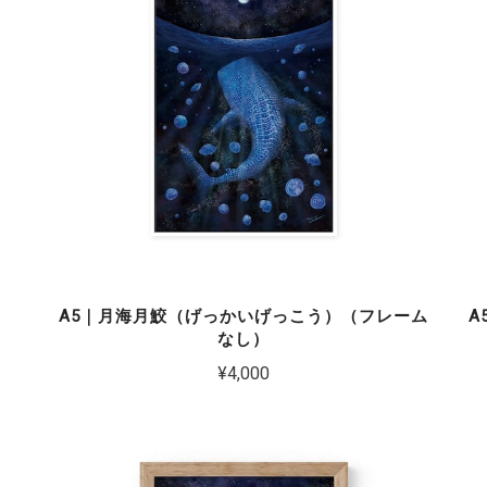
）
A5｜月海月鮫（げっかいげっこう）（フレーム
A
なし）
¥4,000