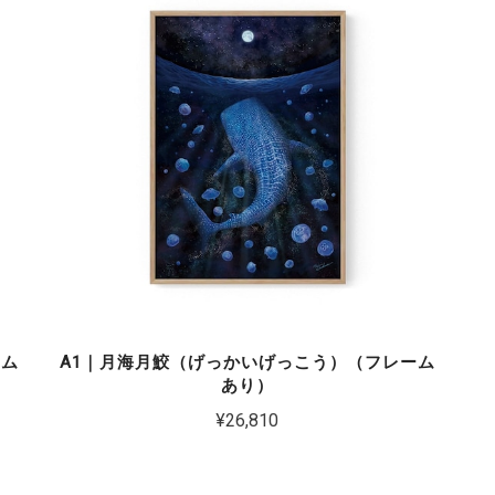
ーム
A1｜月海月鮫（げっかいげっこう）（フレーム
あり）
¥26,810