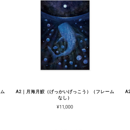
ーム
A2｜月海月鮫（げっかいげっこう）（フレーム
A
なし）
¥11,000