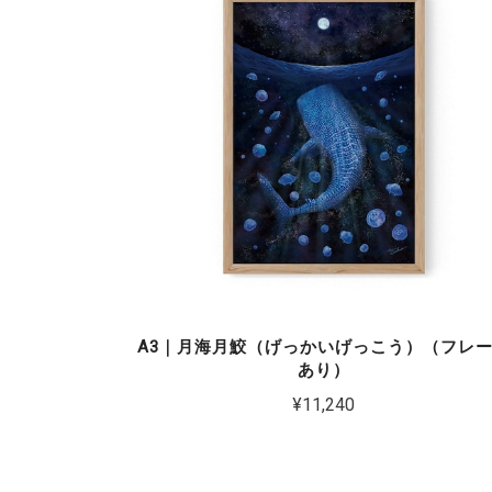
A3｜月海月鮫（げっかいげっこう）（フレ
あり）
¥11,240