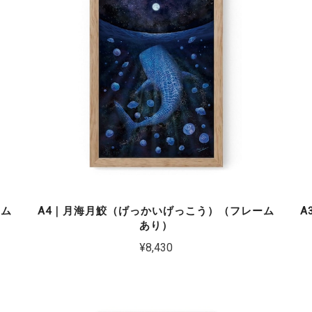
ーム
A4｜月海月鮫（げっかいげっこう）（フレーム
A
あり）
¥8,430