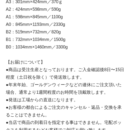
A3：301mm×424mm／370ｇ
A2：424mm×598mm／590g
A1：598mm×845mm／1100g
A0：845mm×1193mm／2330g
B2：519mm×732mm／820g
B1：732mm×1034mm／1500g
B0：1034mm×1460mm／3300g
【お届けについて】
●商品は受注生産となっております。ご入金確認後8日〜15日
程度（土日祝を除く）で発送致します。
●年末年始、ゴールデンウィークなどの連休にご注文頂いた
場合、通常より1週間程度のお時間を頂戴致します。
●発送は工場からの直送になります。
●お客様の都合によるご注文のキャンセル・返品・交換を承
ることはできません。
●当店で商品の到着日を指定する事はできません。宅配ボッ
クスを利用するなどお客様でご対応お願い致します。