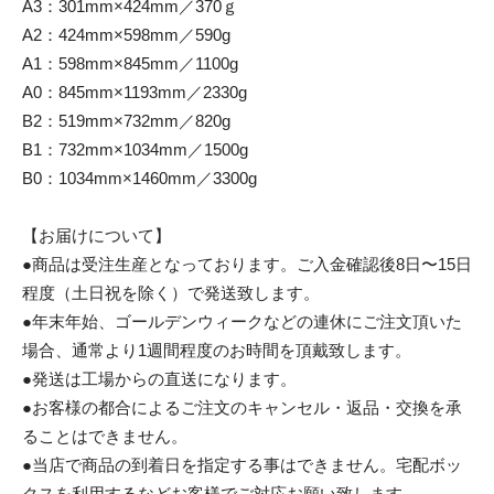
A3：301mm×424mm／370ｇ
A2：424mm×598mm／590g
A1：598mm×845mm／1100g
A0：845mm×1193mm／2330g
B2：519mm×732mm／820g
B1：732mm×1034mm／1500g
B0：1034mm×1460mm／3300g
【お届けについて】
●商品は受注生産となっております。ご入金確認後8日〜15日
程度（土日祝を除く）で発送致します。
●年末年始、ゴールデンウィークなどの連休にご注文頂いた
場合、通常より1週間程度のお時間を頂戴致します。
●発送は工場からの直送になります。
●お客様の都合によるご注文のキャンセル・返品・交換を承
ることはできません。
●当店で商品の到着日を指定する事はできません。宅配ボッ
クスを利用するなどお客様でご対応お願い致します。