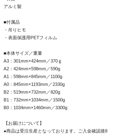
アルミ製
■付属品
・吊りヒモ
・表面保護用PETフィルム
■本体サイズ／重量
A3：301mm×424mm／370ｇ
A2：424mm×598mm／590g
A1：598mm×845mm／1100g
A0：845mm×1193mm／2330g
B2：519mm×732mm／820g
B1：732mm×1034mm／1500g
B0：1034mm×1460mm／3300g
【お届けについて】
●商品は受注生産となっております。ご入金確認後8