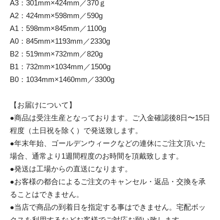
A3：301mm×424mm／370ｇ
A2：424mm×598mm／590g
A1：598mm×845mm／1100g
A0：845mm×1193mm／2330g
B2：519mm×732mm／820g
B1：732mm×1034mm／1500g
B0：1034mm×1460mm／3300g
【お届けについて】
●商品は受注生産となっております。ご入金確認後8日〜15日
程度（土日祝を除く）で発送致します。
●年末年始、ゴールデンウィークなどの連休にご注文頂いた
場合、通常より1週間程度のお時間を頂戴致します。
●発送は工場からの直送になります。
●お客様の都合によるご注文のキャンセル・返品・交換を承
ることはできません。
●当店で商品の到着日を指定する事はできません。宅配ボッ
クスを利用するなどお客様でご対応お願い致します。