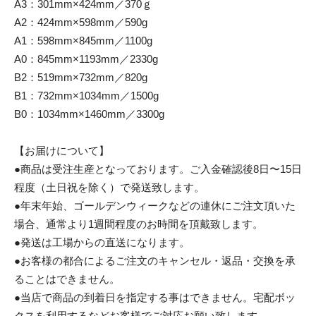
A3：301mm×424mm／370ｇ
A2：424mm×598mm／590g
A1：598mm×845mm／1100g
A0：845mm×1193mm／2330g
B2：519mm×732mm／820g
B1：732mm×1034mm／1500g
B0：1034mm×1460mm／3300g
【お届けについて】
●商品は受注生産となっております。ご入金確認後8日〜15日
程度（土日祝を除く）で発送致します。
●年末年始、ゴールデンウィークなどの連休にご注文頂いた
場合、通常より1週間程度のお時間を頂戴致します。
●発送は工場からの直送になります。
●お客様の都合によるご注文のキャンセル・返品・交換を承
ることはできません。
●当店で商品の到着日を指定する事はできません。宅配ボッ
クスを利用するなどお客様でご対応お願い致します。