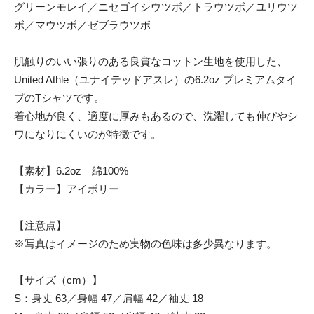
グリーンモレイ／ニセゴイシウツボ／トラウツボ／ユリウツ
ボ／マウツボ／ゼブラウツボ
肌触りのいい張りのある良質なコットン生地を使用した、
United Athle（ユナイテッドアスレ）の6.2oz プレミアムタイ
プのTシャツです。
着心地が良く、適度に厚みもあるので、洗濯しても伸びやシ
ワになりにくいのが特徴です。
【素材】6.2oz 綿100%
【カラー】アイボリー
【注意点】
※写真はイメージのため実物の色味は多少異なります。
【サイズ（cm）】
S：身丈 63／身幅 47／肩幅 42／袖丈 18