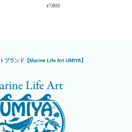
¥7,800
ド【Marine Life Art UMIYA】