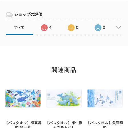
ショップの評価
4
0
0
すべて
関連商品
【バスタオル】海宴舞
【バスタオル】海牛親
【バスタオル】魚翔海
図 第一景
子の昼下がり
図