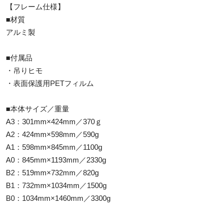
【フレーム仕様】
■材質
アルミ製
■付属品
・吊りヒモ
・表面保護用PETフィルム
■本体サイズ／重量
A3：301mm×424mm／370ｇ
A2：424mm×598mm／590g
A1：598mm×845mm／1100g
A0：845mm×1193mm／2330g
B2：519mm×732mm／820g
B1：732mm×1034mm／1500g
B0：1034mm×1460mm／3300g