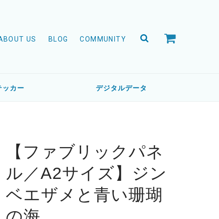
ABOUT US
BLOG
COMMUNITY
テッカー
デジタルデータ
【ファブリックパネ
ル／A2サイズ】ジン
ベエザメと青い珊瑚
の海