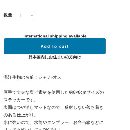
数量
International shipping available
Add to cart
日本国内にお住まいの方向け
海洋生物の名前：シャチ-オス
厚手で丈夫な塩ビ素材を使用した約8×8cmサイズの
ステッカーです。
表面はつや消しマットなので、反射しない落ち着き
のある仕上がり。
水に強いので、水筒やタンブラー、お弁当箱などに
貼って水洗いしてもOKです！