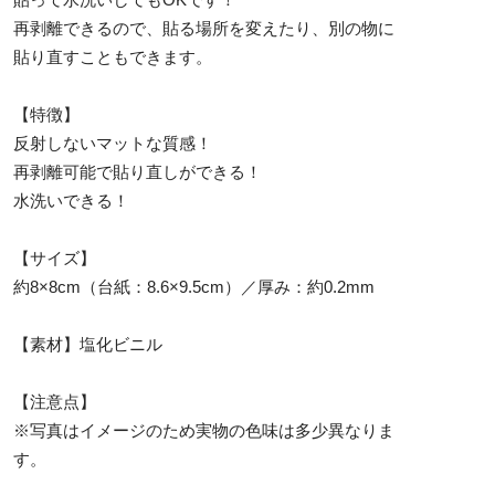
再剥離できるので、貼る場所を変えたり、別の物に
貼り直すこともできます。
【特徴】
反射しないマットな質感！
再剥離可能で貼り直しができる！
水洗いできる！
【サイズ】
約8×8cm（台紙：8.6×9.5cm）／厚み：約0.2mm
【素材】塩化ビニル
【注意点】
※写真はイメージのため実物の色味は多少異なりま
す。